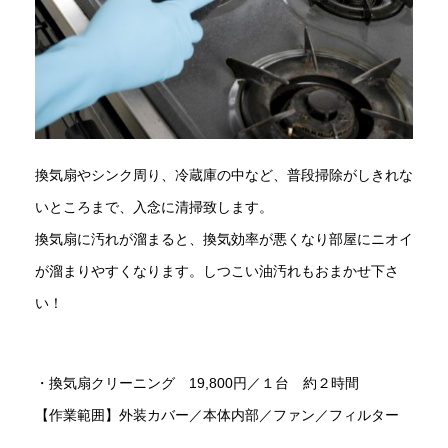
換気扇やシンク周り、冷蔵庫の中など、普段掃除がしきれな
いところまで、入念に清掃致します。
換気扇に汚れが溜まると、換気効率が悪くなり部屋にニオイ
が溜まりやすくなります。しつこい油汚れもおまかせ下さ
い！
・換気扇クリーニング 19,800円／１台 約２時間
【作業範囲】外装カバー／本体内部／ファン／フィルター